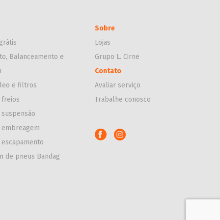
Sobre
grátis
Lojas
to, Balanceamento e
Grupo L. Cirne
m
Contato
leo e filtros
Avaliar serviço
 freios
Trabalhe conosco
e suspensão
e embreagem
e escapamento
m de pneus Bandag