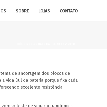
ÇOS
SOBRE
LOJAS
CONTATO
INÍCIO
»
LOJA
»
BATERIA HELIAR RTV150TD
D
sistema de ancoragem dos blocos de
a vida útil da bateria porque fixa cada
ferecendo excelente resistência
 rigoroso teste de vibração randômica,