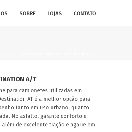
ÇOS
SOBRE
LOJAS
CONTATO
INÍCIO
»
LOJA
»
235/75R15 104/101S DESTINATION A/T
TINATION A/T
one para camionetes utilizadas em
Destination AT é a melhor opção para
enho tanto em uso urbano, quanto
ada. No asfalto, garante conforto e
, além de excelente tração e agarre em