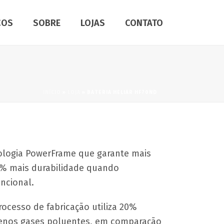
ÇOS
SOBRE
LOJAS
CONTATO
INÍCIO
»
LOJA
»
BATERIA HELIAR HF70ND
nologia PowerFrame que garante mais
66% mais durabilidade quando
ncional.
ocesso de fabricação utiliza 20%
menos gases poluentes, em comparação